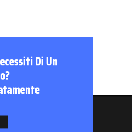
ecessiti Di Un
to?
iatamente