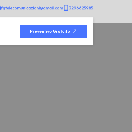
fgtelecomunicazioni@gmail.com
3296625985
Preventivo Gratuito
i