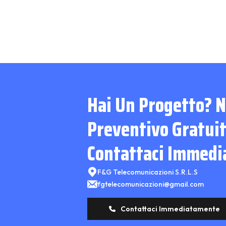
Hai Un Progetto? N
Preventivo Gratui
Contattaci Immed
F&G Telecomunicazioni S.R.L.S
fgtelecomunicazioni@gmail.com
Contattaci Immediatamente