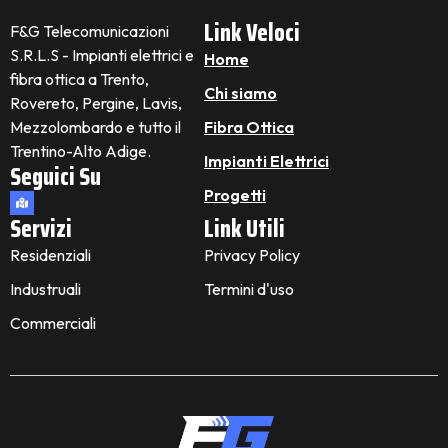
Link Veloci
F&G Telecomunicazioni
S.R.L.S - Impianti elettrici e
Home
fibra ottica a Trento,
Chi siamo
Rovereto, Pergine, Lavis,
Mezzolombardo e tutto il
Fibra Ottica
Trentino-Alto Adige.
Impianti Elettrici
Seguici Su
Progetti
Servizi
Link Utili
Residenziali
Privacy Policy
Industruali
Termini d'uso
Commerciali