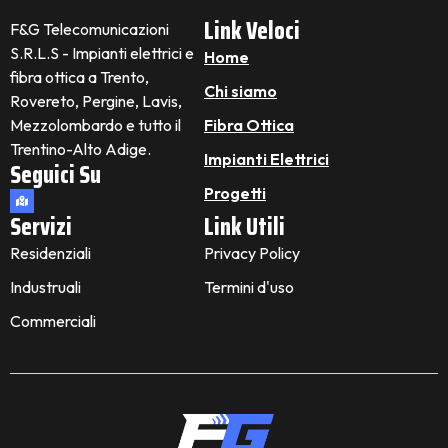
Link Veloci
F&G Telecomunicazioni
S.R.L.S - Impianti elettrici e
Home
fibra ottica a Trento,
Chi siamo
Rovereto, Pergine, Lavis,
Mezzolombardo e tutto il
Fibra Ottica
Trentino-Alto Adige.
Impianti Elettrici
Seguici Su
Progetti
Servizi
Link Utili
Residenziali
Privacy Policy
Industruali
Termini d'uso
Commerciali