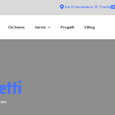
Via IV Novembre, 15, Trento
Chi Siamo
Servizi
Progetti
Il Blog
etti
mesi.