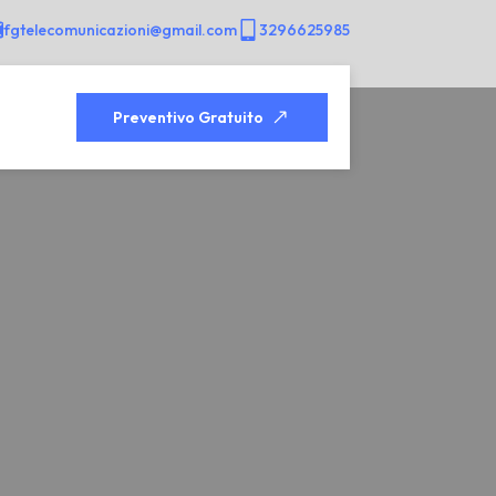
fgtelecomunicazioni@gmail.com
3296625985
Preventivo Gratuito